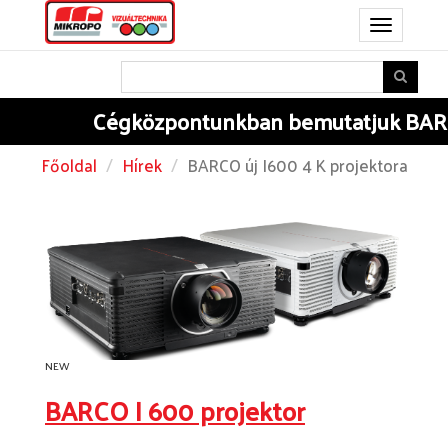
Toggle
navigation
Cégközpontunkban
bemutatjuk BARC
Főoldal
Hírek
BARCO új I600 4 K projektora
NEW
BARCO I 600 projektor