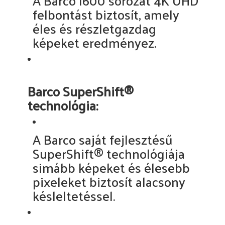
A Barco I600 sorozat 4K UHD
felbontást biztosít, amely
éles és részletgazdag
képeket eredményez.
Barco SuperShift®
technológia:
A Barco saját fejlesztésű
SuperShift® technológiája
simább képeket és élesebb
pixeleket biztosít alacsony
késleltetéssel.