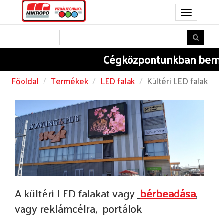
Toggle
navigation
Cégközpontunkban
bemu
Főoldal
Termékek
LED falak
Kültéri LED falak
A kültéri LED falakat vagy
bérbeadása
,
vagy reklámcélra, portálok