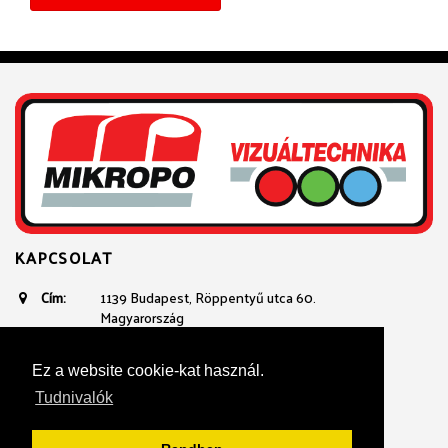
KAPCSOLAT
Cím:
1139 Budapest, Röppentyű utca 60.
Magyarország
Email:
avtechnika@mikropo.hu
Telefon:
+361 236 3100
Ez a website cookie-kat használ.
+36 20 934 23 40
Tudnivalók