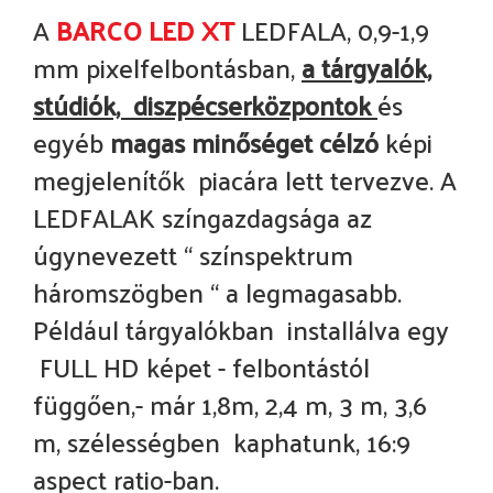
A
BARCO LED XT
LEDFALA, 0,9-1,9
mm pixelfelbontásban,
a tárgyalók,
stúdiók, diszpécserközpontok
és
egyéb
magas minőséget célzó
képi
megjelenítők piacára lett tervezve. A
LEDFALAK színgazdagsága az
úgynevezett “ színspektrum
háromszögben “ a legmagasabb.
Például tárgyalókban installálva egy
FULL HD képet - felbontástól
függően,- már 1,8m, 2,4 m, 3 m, 3,6
m, szélességben kaphatunk, 16:9
aspect ratio-ban.