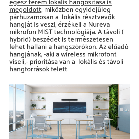
egész terem lokális hangosítása is
megoldott
, miközben egyidejűleg
párhuzamosan a lokális résztvevők
hangját is veszi, érzékeli a Nureva
mikrofon MIST technológiája. A távoli (
hybrid) beszédet is természetesen
lehet hallani a hangszórókon. Az előadó
hangjának, -aki a wireless mikrofont
viseli,- prioritása van a lokális és távoli
hangforrások felett.