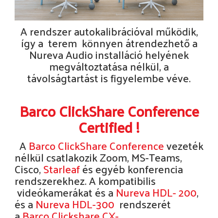
A rendszer autokalibrációval működik,
így a terem könnyen átrendezhető a
Nureva Audio installáció helyének
megváltoztatása nélkül, a
távolságtartást is figyelembe véve.
Barco ClickShare Conference
Certified !
A
Barco ClickShare Conference
vezeték
nélkül csatlakozik Zoom, MS-Teams,
Cisco,
Starleaf
és egyéb konferencia
rendszerekhez. A kompatibilis
videókamerákat és a
Nureva HDL- 200
,
és a
Nureva HDL-300
rendszerét
a
Barco Clickshare CX-