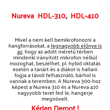
Nureva HDL-310
,
HDL-410
Mivel a nem kell bemikrofonozni a
hangforrásokat, a
legnagyobb előnye is
az
, hogy az adott méretű térben
mindenki irányított mikrofon nélkül
mozoghat, beszélhet, pl. hybid oktatás
esetén a tanárt és a diákot is hallani
fogja a távoli felhasználó, bárhol is
vannak a teremben. A Nureva 300-hoz
képest a Nureva 310 és a Nureva 410
nagyyobb teret fed le, hangerje
megnövelt.
Kérjen Demot !