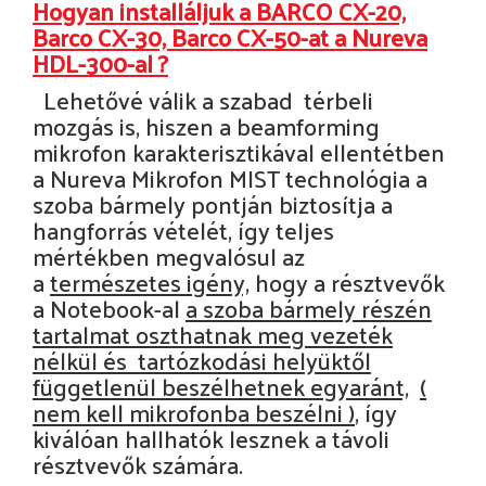
Hogyan installáljuk a BARCO CX-20,
Barco CX-30, Barco CX-50-at a Nureva
HDL-300-al ?
Lehetővé válik a szabad térbeli
mozgás is, hiszen a beamforming
mikrofon karakterisztikával ellentétben
a Nureva Mikrofon MIST technológia a
szoba bármely pontján biztosítja a
hangforrás vételét, így teljes
mértékben megvalósul az
a
természetes igény,
hogy a résztvevők
a Notebook-al
a szoba bármely részén
tartalmat oszthatnak meg vezeték
nélkül és tartózkodási helyüktől
függetlenül beszélhetnek egyaránt,
(
nem kell mikrofonba beszélni )
, így
kiválóan hallhatók lesznek a távoli
résztvevők számára.