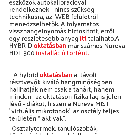
eszközök autokalibrációval
rendelkeznek - nincs szükség
technikusra, az WEB felületről
menedzselhetők. A folyamatos
visszhangelnyomás biztosított, erről
egy részletesebb anyag
itt
található.A
HYBRID
oktatásban
már számos Nureva
HDL 300
installáció történt.
A hybrid
oktatásban
a távoli
résztvevők kiváló hangminőségben
hallhatják nem csak a tanárt, hanem
minden -az oktatáson fizikailag is jelen
lévő - diákot, hiszen a Nureva MIST
"virtuális mikrofonok" az osztály teljes
területén " aktívak".
Osztálytermek, tanulószobák,