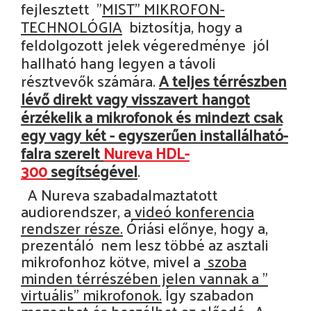
fejlesztett "
MIST" MIKROFON-
TECHNOLÓGIA
biztosítja, hogy a
feldolgozott jelek végeredménye
jól
hallható hang legyen a távoli
résztvevők számára.
A teljes térrészben
lévő direkt vagy visszavert hangot
érzékelik a mikrofonok és mindezt csak
egy vagy két - egyszerűen installálható-
falra szerelt
Nureva HDL-
300
segítségével
.
A Nureva szabadalmaztatott
audiorendszer, a
videó konferencia
rendszer része.
Óriási előnye, hogy a,
prezentáló nem lesz többé az asztali
mikrofonhoz kötve, mivel a
szoba
minden térrészében jelen vannak a "
virtuális" mikrofonok.
Így szabadon
mozoghat és beszélhet az előadó. A