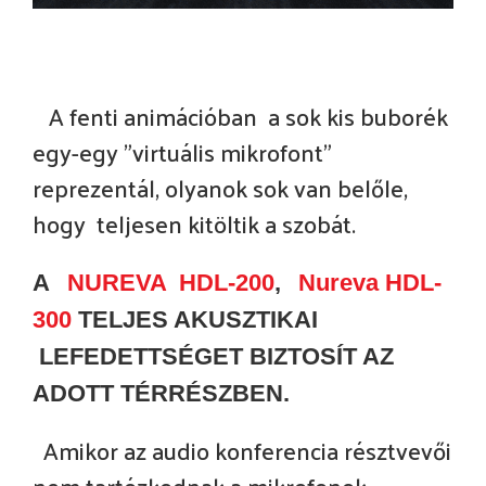
A fenti animációban a sok kis buborék
egy-egy "virtuális mikrofont"
reprezentál, olyanok sok van belőle,
hogy teljesen kitöltik a szobát.
A
NUREVA HDL-200
,
Nureva HDL-
300
TELJES AKUSZTIKAI
LEFEDETTSÉGET BIZTOSÍT AZ
ADOTT TÉRRÉSZBEN.
Amikor az audio konferencia résztvevői
nem tartózkodnak a mikrofonok