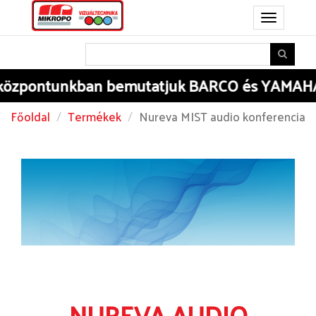
Toggle
navigation
an
bemutatjuk BARCO és YAMAHA HIGH-END v
Főoldal
Termékek
Nureva MIST audio konferencia
NUREVA AUDIO