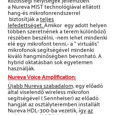
közösségi helyiségek jellemzően
a
Nureva MIST
technológiával ellátott
hang-és mikrofonrendszerrel
biztosítják a
teljes
lefedettséget.
Amikor egy adott helyen
többen szeretnének a terem különböző
részében beszélni, -nem lehet mindenki
elé egy mikrofont tenni,- a " virtuális"
mikrofonok segítségével
mindenki
kiváló hangminőségben bevonható.
A
hybrid oktatásban sok egyetemen
használják.
Nureva Voice Amplification:
Újabb Nureva szabadalom,
egy előadó
által viselendő wireless mikrofon
segítségével ( Sennheiser) az előadó
hangját az osztályteremben installált
Nureva HDL-300-ba vezetik, í
gy
az