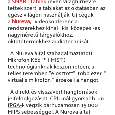
a
SMART táblák
révén világhírnévre
tettek szert, a táblákat az oktatásban az
egész világon használják. Új cégük
a
Nureva,
videokonferencia-
rendszerekhez kínál kis, közepes -és
nagyméretű tárgyalókhoz,
oktatótermekhez audiótechnikát.
A Nureva által szabadalmaztatott
Mikrofon Köd ™ ( MIST )
technológiánknak köszönhetően, a
teljes teremben "elosztott" több ezer "
virtuális mikrofon " érzékeli a hangot.
A direkt és visszavert hangforrások
jelfeldolgozását CPU-nál gyorsabb un.
fPGA-
k végzik párhuzamosan 15 000
MIPS sebességgel. A Nureva által