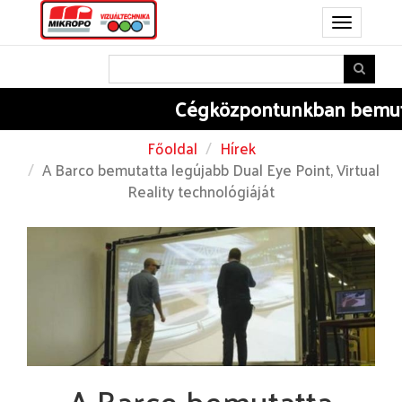
Toggle
navigation
Cégközpontunkban
bemuta
Főoldal
Hírek
A Barco bemutatta legújabb Dual Eye Point, Virtual
Reality technológiáját
A Barco bemutatta