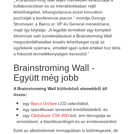
„
A Brainstorming Wall teljes mértékben kihasználja a
kollaborációban és az interaktivitásban rejlő
lehetőségeket, kihangsúlyozva ezzel innovátori
pozícióját a konferencia piacon.
” mondja George
Stromeyer, a Barco sr. VP és General menedzsere,
majd így folytatja: „
A legjobb termékek egy komplett
élménnyé való kombinálásával a Brainstorming Wall
megszámlálhatatlan kreatív lehetőséget nyújt az
ügyfeleink számára, emellett igazi üzleti értéket hoz létre
a fokozott termelékenységen keresztül.
”
Brainstroming Wall -
Együtt még jobb
A Brainstorming Wall különböző elemekből áll
össze:
egy
Barco UniSee
LCD videofalból,
egy specifikusan tervezett érintőfelületből, és
egy
Clickshare CSE-800
-ból, ami támogatja az
annotationt, a blackboardingot és az érintésvezérlést.
Ezek az alkotóelemek önmagukban is különlegesek, de