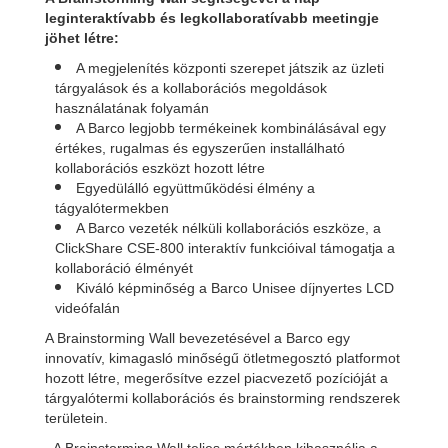
leginteraktívabb és legkollaboratívabb meetingje
jöhet létre:
A megjelenítés központi szerepet játszik az üzleti
tárgyalások és a kollaborációs megoldások
használatának folyamán
A Barco legjobb termékeinek kombinálásával egy
értékes, rugalmas és egyszerűen installálható
kollaborációs eszközt hozott létre
Egyedülálló együttműködési élmény a
tágyalótermekben
A Barco vezeték nélküli kollaborációs eszköze, a
ClickShare CSE-800 interaktív funkcióival támogatja a
kollaboráció élményét
Kiváló képminőség a Barco Unisee díjnyertes LCD
videófalán
A Brainstorming Wall bevezetésével a Barco egy
innovatív, kimagasló minőségű ötletmegosztó platformot
hozott létre, megerősítve ezzel piacvezető pozícióját a
tárgyalótermi kollaborációs és brainstorming rendszerek
területein.