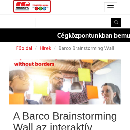
Toggle
navigation
Cégközpontunkban
bemuta
Főoldal
Hírek
Barco Brainstorming Wall
A Barco Brainstorming
Wall az interaktív