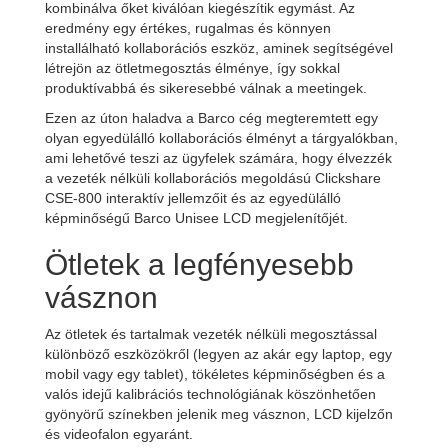
kombinálva őket kiválóan kiegészítik egymást. Az
eredmény egy értékes, rugalmas és könnyen
installálható kollaborációs eszköz, aminek segítségével
létrejön az ötletmegosztás élménye, így sokkal
produktívabbá és sikeresebbé válnak a meetingek.
Ezen az úton haladva a Barco cég megteremtett egy
olyan egyedülálló kollaborációs élményt a tárgyalókban,
ami lehetővé teszi az ügyfelek számára, hogy élvezzék
a vezeték nélküli kollaborációs megoldású Clickshare
CSE-800 interaktív jellemzőit és az egyedülálló
képminőségű Barco Unisee LCD megjelenítőjét.
Ötletek a legfényesebb
vásznon
Az ötletek és tartalmak vezeték nélküli megosztással
különböző eszközökről (legyen az akár egy laptop, egy
mobil vagy egy tablet), tökéletes képminőségben és a
valós idejű kalibrációs technológiának köszönhetően
gyönyörű színekben jelenik meg vásznon, LCD kijelzőn
és videofalon egyaránt.