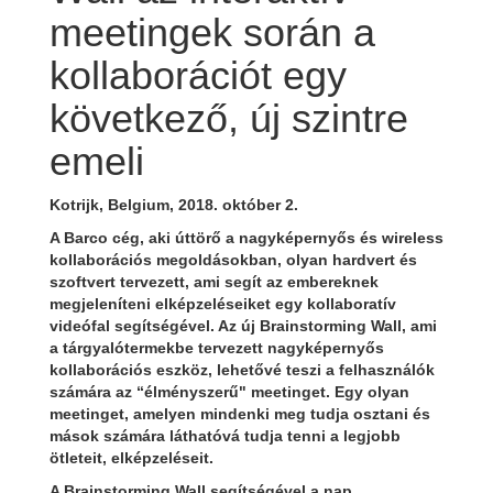
meetingek során a
kollaborációt egy
következő, új szintre
emeli
Kotrijk, Belgium, 2018. október 2.
A Barco cég, aki úttörő a nagyképernyős és wireless
kollaborációs megoldásokban, olyan hardvert és
szoftvert tervezett, ami segít az embereknek
megjeleníteni elképzeléseiket egy kollaboratív
videófal segítségével. Az új Brainstorming Wall, ami
a tárgyalótermekbe tervezett nagyképernyős
kollaborációs eszköz, lehetővé teszi a felhasználók
számára az “élményszerű" meetinget. Egy olyan
meetinget, amelyen mindenki meg tudja osztani és
mások számára láthatóvá tudja tenni a legjobb
ötleteit, elképzeléseit.
A Brainstorming Wall segítségével a nap