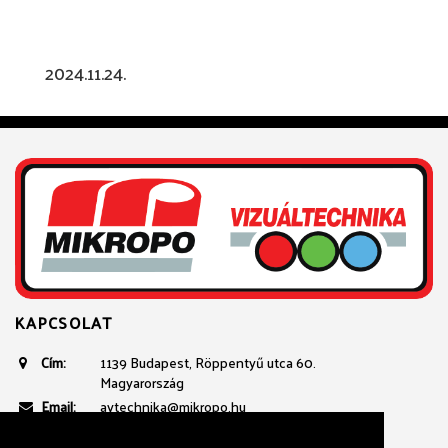
2024.11.24.
KAPCSOLAT
Cím:
1139 Budapest, Röppentyű utca 60.
Magyarország
Email:
avtechnika@mikropo.hu
Telefon:
+361 236 3100