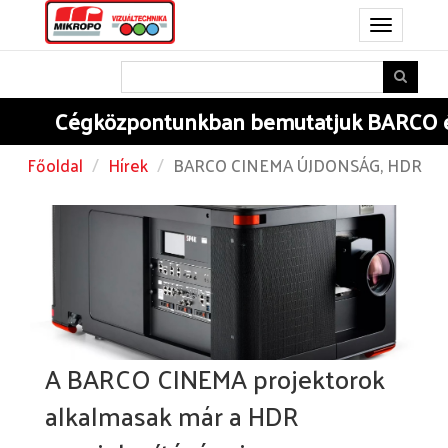
Toggle
navigation
Cégközpontunkban
bemutatjuk BARCO é
Főoldal
Hírek
BARCO CINEMA ÚJDONSÁG, HDR
A BARCO CINEMA projektorok
alkalmasak már a HDR